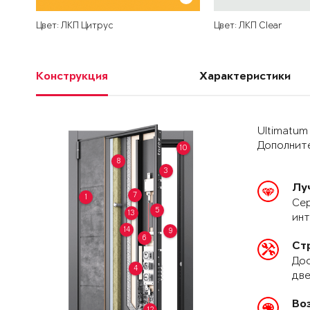
Цвет: ЛКП Цитрус
Цвет: ЛКП Clear
Конструкция
Характеристики
Ultimatum
Дополните
10
8
3
Лу
7
1
Сер
5
13
ин
14
9
6
Ст
Дос
4
две
Во
12