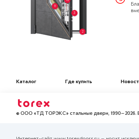
Бла
11
вме
3
2
Каталог
Где купить
Новост
© ООО «ТД ТОРЭКС» стальные двери, 1990—2026. 
Интернет-сайт www.torexdoors.ru — носит исключ