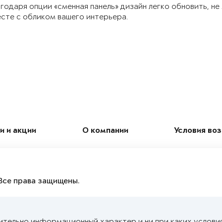
годаря опции «сменная панель» дизайн легко обновить, не
сте с обликом вашего интерьера.
и и акции
О компании
Условия во
Все права защищены.
ительно информационный характер и ни при каких услови