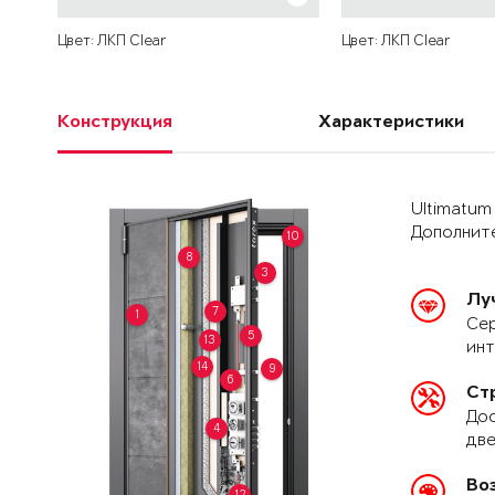
Цвет: ЛКП Clear
Цвет: ЛКП Clear
Конструкция
Характеристики
Ultimatum
Дополните
10
8
3
Лу
7
1
Сер
5
13
ин
14
9
6
Ст
Дос
4
две
Во
12