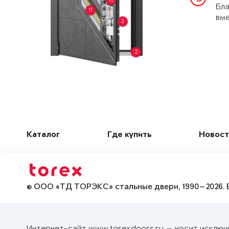
Бла
11
вме
3
2
Каталог
Где купить
Новост
© ООО «ТД ТОРЭКС» стальные двери, 1990—2026. 
Интернет-сайт www.torexdoors.ru — носит исключ