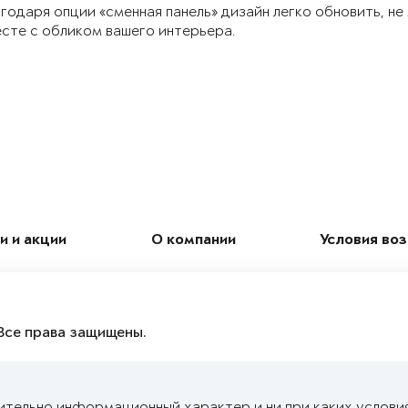
годаря опции «сменная панель» дизайн легко обновить, не
сте с обликом вашего интерьера.
и и акции
О компании
Условия во
Все права защищены.
ительно информационный характер и ни при каких услови