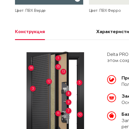
Цвет: ПВХ Верде
Цвет: ПВХ Ферро
Конструкция
Характеристи
Delta PRO
1
этом сохр
15
14
13
Пр
12
5
Пол
3
8
За
Осн
9
7
11
Ба
10
Зап
рег