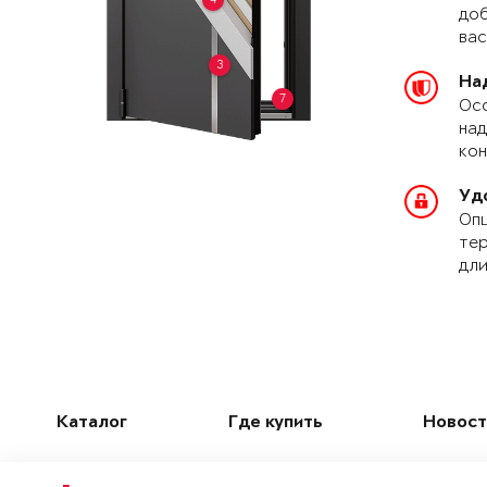
доб
вас
3
На
7
Осо
над
кон
Уд
Опц
тер
дли
Каталог
Где купить
Новост