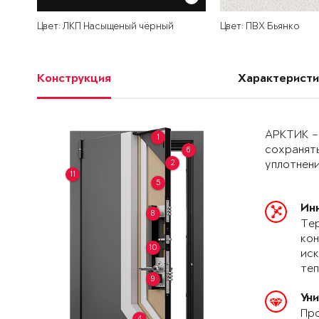
Цвет: ЛКП Насыщеный чёрный
Цвет: ПВХ Бьянко
Конструкция
Характеристи
АРКТИК –
1
сохранять
6
2
уплотнени
11
5
Ин
8
Тер
кон
10
иск
теп
9
Ун
Про
4