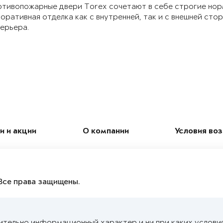
тивопожарные двери Torex сочетают в себе строгие нор
оративная отделка как с внутренней, так и с внешней ст
ерьера.
и и акции
О компании
Условия во
Все права защищены.
ительно информационный характер и ни при каких услови