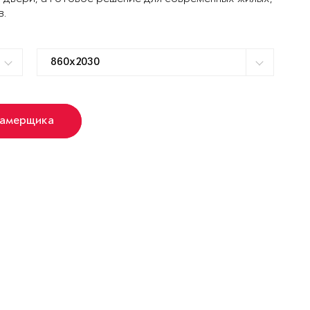
в.
замерщика