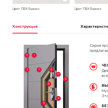
Цвет: ПВХ Бьянко
Цвет: ПВХ Бьянко
Конструкция
Характеристи
Серия пр
предлагае
11
1
ЧЕ
2
7
6
Две
10
вс
3
8
ВЫ
Мул
Это
9
5
БЕ