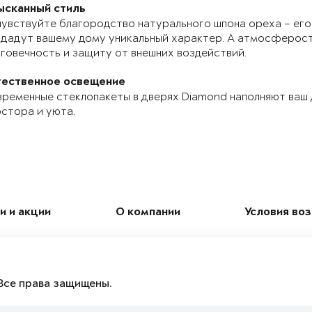
ысканный стиль
увствуйте благородство натурального шпона ореха – его
дадут вашему дому уникальный характер. А атмосферос
говечность и защиту от внешних воздействий.
тественное освещение
ременные стеклопакеты в дверях Diamond наполняют ваш
стора и уюта.
и и акции
О компании
Условия во
Все права защищены.