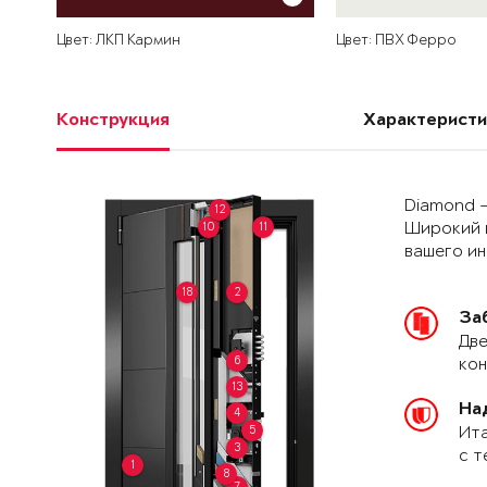
Цвет: ЛКП Кармин
Цвет: ПВХ Ферро
Конструкция
Характеристи
Diamond –
12
10
11
Широкий 
вашего и
18
2
За
Две
6
кон
13
На
4
5
Ита
3
с т
1
8
7