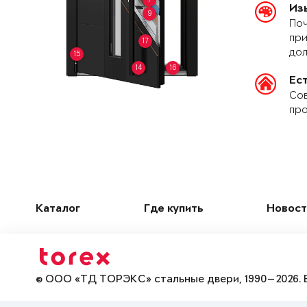
Из
9
Поч
при
17
дол
15
14
16
Ес
Сов
про
Каталог
Где купить
Новост
© ООО «ТД ТОРЭКС» стальные двери, 1990—2026. 