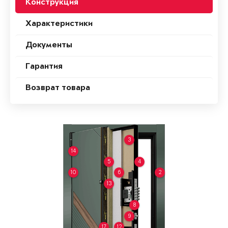
Конструкция
Характеристики
Документы
Гарантия
Возврат товара
3
14
5
4
10
6
2
13
8
9
17
12