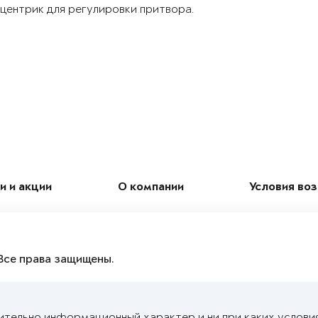
центрик для регулировки притвора.
и и акции
О компании
Условия во
Все права защищены.
ительно информационный характер и ни при каких услови