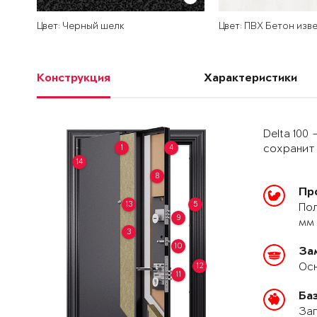
Цвет: Черный шелк
Цвет: ПВХ Бетон изв
Конструкция
Характеристики
Delta 100
1
4
сохранит 
14
8
Пр
13
5
Пол
9
мм 
3
10
За
Осн
12
11
Ба
Зап