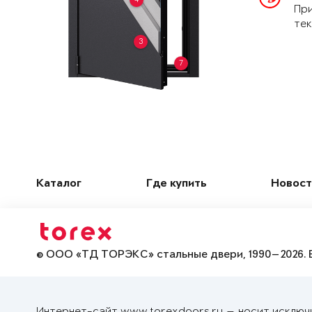
При
тек
3
7
Каталог
Где купить
Новост
© ООО «ТД ТОРЭКС» стальные двери, 1990—2026. 
Интернет-сайт www.torexdoors.ru — носит исключ