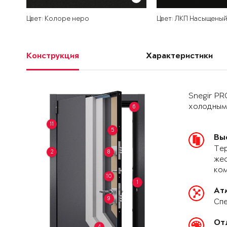
Цвет: Колоре неро
Цвет: ЛКП Насыщены
Конструкция
Характеристики
Snegir PR
холодным
6
11
5
Вы
Тер
2
8
жес
ко
10
1
Ат
9
Спе
От
4